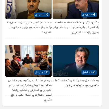
۵ سال قبل
۵ سال قبل
پیگیری برگزاری مناقصه محدود ساخت
جلسه با مهندس امینی معاونت مدیریت
راه آهن شیروان به بجنورد در آسمان ایران
برنامه و توسعه منابع وزیر راه و شهرساز
به برزیل توسط دکترعزیزی
۱۸مهر۹۷
۵ سال قبل
۵ سال قبل
پرداخت حق بیمه رانندگان تا سقف ۳ ماه
در سفر هیات اعزامی کمیسیون اجتماعی
مشمول جریمه دیرکرد نمی‌شود
مجلس به اتریش مطرح شد: تمایل دو
کشور برای گسترش و تحکیم روابط/
بررسی راهکارهای اشتغال زایی و رفع
بیکاری