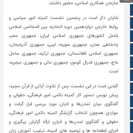
سازمان همکاری اسلامی، حضور داشتند.
صفحه نخست
شایان ذکر است در پنجمین نشست کمیته امور سیاسی و
تالار گفتمان
روابط خارجی دوازدهمین دوره اتحادیه بین المجالس اسلامی
شامل کشورهای جمهوری اسلامی ایران، جمهوری مصر،
اپلیکیشن سایت
پادشاهی عمان، جمهوری سوریه، لیبی، جمهوری آذربایجان،
سروش
جمهوری اسلامی افغانستان، جمهوری ترکیه، جمهوری ساحل
ایتا
عاج، جمهوری فدرال کومور، جمهوری مالی و جمهوری نیجریه،
است.
آپارات
گفتنی است در این نشست پس از تلاوت آیاتی از قرآن مجید،
اینستاگرام
پیش نویس دستور کار کمیته دائمی امور فرهنگی، حقوقی و
اطلاعات سایت
گفتگوی میان تمدن‌ها و ادیان مورد بررسی قرار گرفت و
مواردی همچون انتخاب گزارشگر کمیته دائمی امور فرهنگی،
زبان انگلیسی
حقوقی و گفتگوی تمدن‌ها و ادیان، ارائه گزارش پیگیری و
زبان عربی
اجرای قطعنامه ها و توصیه های کمیته، ترغیب آموزش زبان