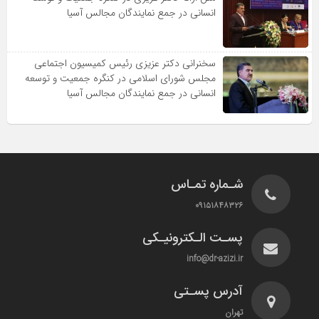
انسانى در جمع نمایندگان مجالس آسیا
سخنرانى دکتر عزیزى رئیس کمیسیون اجتماعى
مجلس شوراى اسلامى در کنگره جمعیت و توسعه
انسانى در جمع نمایندگان مجالس آسیا
شـماره تمـاس
۰۹۱۵۱۸۴۸۳۲۶
پسـت الـکترونیـکی
info@dr-azizi.ir
آدرس پسـتی
تهران