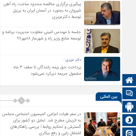
پیگیری برگزاری مناقصه محدود ساخت راه آهن
شیروان به بجنورد در آسمان ایران به برزیل
توسط دکترعزیزی
جلسه با مهندس امینی معاونت مدیریت برنامه و
توسعه منابع وزیر راه و شهرساز ۱۸مهر۹۷
دکتر عزیزی :
پرداخت حق بیمه رانندگان تا سقف ۳ ماه
مشمول جریمه دیرکرد نمی‌شود
صفحه نخست
تالار گفتمان
بین المللی
اپلیکیشن سایت
در سفر هیات اعزامی کمیسیون اجتماعی مجلس
سروش
به اتریش مطرح شد: تمایل دو کشور برای
گسترش و تحکیم روابط/ بررسی راهکارهای
اشتغال زایی و رفع بیکاری
ایتا