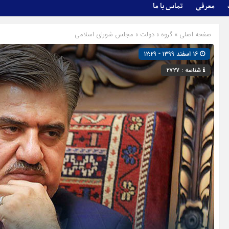
معرفی
تماس با ما
صفحه اصلی
» گروه »
دولت
»
مجلس شورای اسلامی
۱۶ اسفند ۱۳۹۹ - ۱۲:۲۹
شناسه : ۲۷۲۷