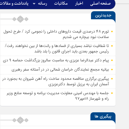
صفحه اصلی
اخبار
مکاتبات
رسانه
یادداشت و مقالات
جدیدترین
تورم ۴۸ درصدی قیمت داروهای داخلی را نجومی کرد / طرح تحول
سلامت نبود بیچاره می شدیم
تا شفافیت نباشد بسیاری از فساد‌ها و رانت‌ها از بین نخواهند رفت/
رئیس جمهور بعدی باید اجرای قانون را بلد باشد
پیام دکتر عبدالرضا عزیزی به مناسبت سالروز بزرگداشت حماسه ۹ دی
بیانیه مجمع نمایندگان خراسان شمالی در در آستانه سفر رهبری
پیگیری برگزاری مناقصه محدود ساخت راه آهن شیروان به بجنورد در
آسمان ایران به برزیل توسط دکترعزیزی
جلسه با مهندس امینی معاونت مدیریت برنامه و توسعه منابع وزیر
راه و شهرساز ۱۸مهر۹۷
پیگیری ها