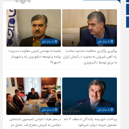
زبان انگلیسی
زبان عربی
۵ سال قبل
۵ سال قبل
پیگیری برگزاری مناقصه محدود ساخت
جلسه با مهندس امینی معاونت مدیریت
راه آهن شیروان به بجنورد در آسمان ایران
برنامه و توسعه منابع وزیر راه و شهرساز
به برزیل توسط دکترعزیزی
۱۸مهر۹۷
۵ سال قبل
۵ سال قبل
پرداخت حق بیمه رانندگان تا سقف ۳ ماه
در سفر هیات اعزامی کمیسیون اجتماعی
مشمول جریمه دیرکرد نمی‌شود
مجلس به اتریش مطرح شد: تمایل دو