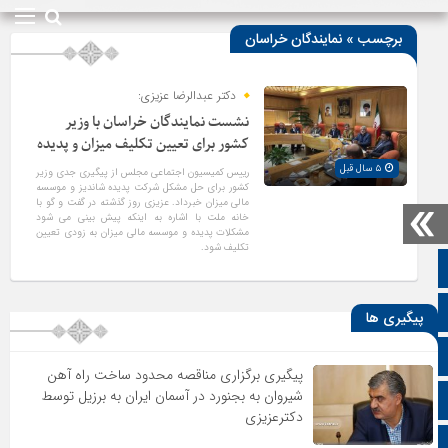
برچسب » نمایندگان خراسان
دکتر عبدالرضا عزیزی:
نشست نمایندگان خراسان با وزیر
کشور برای تعیین تکلیف میزان و پدیده
۵ سال قبل
رییس کمیسیون اجتماعی مجلس از پیگیری جدی وزیر
کشور برای حل مشکل شرکت پدیده شاندیز و موسسه
مالی میزان خبرداد. عزیزی روز گذشته در گفت و گو با
خانه ملت با اشاره به اینکه پیش بینی می شود
مشکلات پدیده و موسسه مالی میزان به زودی تعیین
تکلیف شود.
صفحه نخست
تالار گفتمان
پیگیری ها
اپلیکیشن سایت
پیگیری برگزاری مناقصه محدود ساخت راه آهن
شیروان به بجنورد در آسمان ایران به برزیل توسط
سروش
دکترعزیزی
ایتا