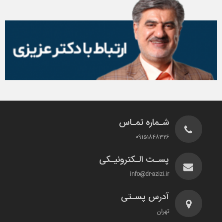
شـماره تمـاس
۰۹۱۵۱۸۴۸۳۲۶
پسـت الـکترونیـکی
info@dr-azizi.ir
آدرس پسـتی
تهران